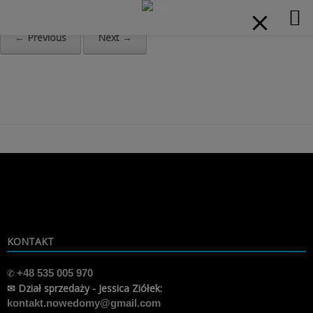
modal-check
Home
»
w ramach
← Previous
Next →
Skip
to
content
KONTAKT
✆
+48 535 005 970
✉ Dział sprzedaży - Jessica Ziółek:
kontakt.nowedomy@gmail.com