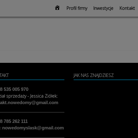
modal-check
Strona
Profil firmy
Inwestycje
Kontakt
głowna
TAKT
JAK NAS ZNAJDZIESZ
8 535 005 970
iał sprzedaży - Jessica Ziółek:
takt.nowedomy@gmail.com
8 785 262 111
o:
nowedomyslask@gmail.com