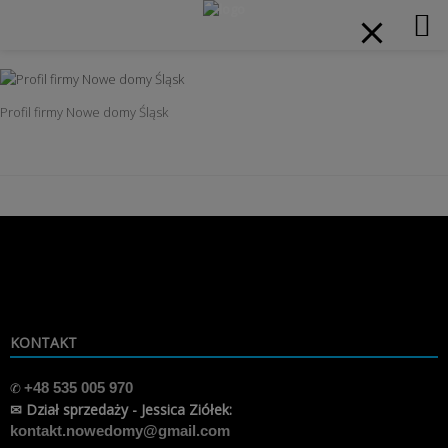
modal-check
Home
»
Profil firmy Nowe domy Śląsk
Skip
to
content
Profil firmy Nowe domy Śląsk
KONTAKT
✆
+48 535 005 970
✉ Dział sprzedaży - Jessica Ziółek:
kontakt.nowedomy@gmail.com