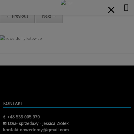
modal-check
Home
»
POP UP 2-900x-min
← Previous
Next →
Skip
to
content
KONTAKT
✆
+48 535 005 970
✉ Dział sprzedaży - Jessica Ziółek:
kontakt.nowedomy@gmail.com