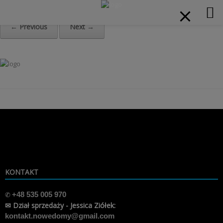
modal-check
Home
»
logo-06
← Previous
Next →
Skip
to
content
KONTAKT
✆
+48 535 005 970
✉ Dział sprzedaży - Jessica Ziółek:
kontakt.nowedomy@gmail.com