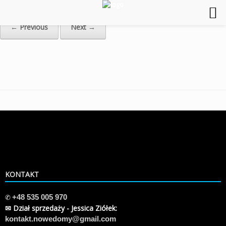
Home
»
layer4-125x125new.png
← Previous
Next →
Skip
to
content
KONTAKT
✆
+48 535 005 970
✉ Dział sprzedaży - Jessica Ziółek:
kontakt.nowedomy@gmail.com