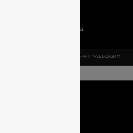
PRZYDATNE
Warunki korzystania
Polityka bezpieczeństwa i prywatności
2020 © NOWE DOMY
| Projektowanie -
ART 4 WEB DESIGN ©
modal-check
Dismiss ad
Dismiss ad