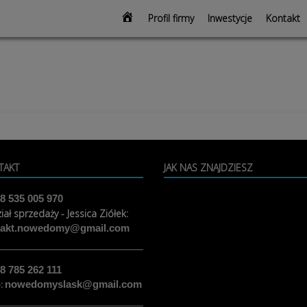
modal-check
Strona
Profil firmy
Inwestycje
Kontakt
głowna
TAKT
JAK NAS ZNAJDZIESZ
8 535 005 970
iał sprzedaży - Jessica Ziółek:
takt.nowedomy@gmail.com
8 785 262 111
o:
nowedomyslask@gmail.com