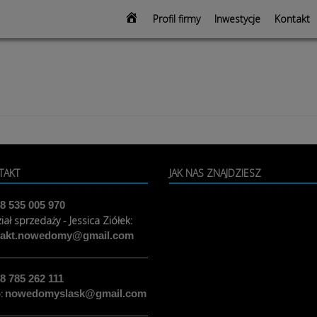
modal-check
Strona
Profil firmy
Inwestycje
Kontakt
głowna
TAKT
JAK NAS ZNAJDZIESZ
8 535 005 970
iał sprzedaży - Jessica Ziółek:
takt.nowedomy@gmail.com
8 785 262 111
o:
nowedomyslask@gmail.com