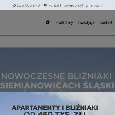
✆
535 005 970
| ✉
kontakt.nowedomy@gmail.com
modal-check
Strona
Profil firmy
Inwestycje
Kontakt
głowna