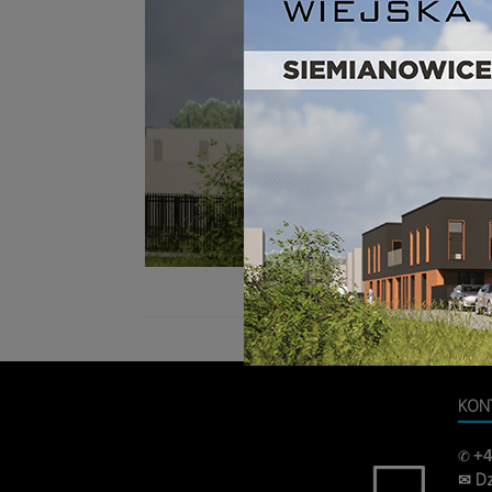
KON
✆
+4
✉ Dz