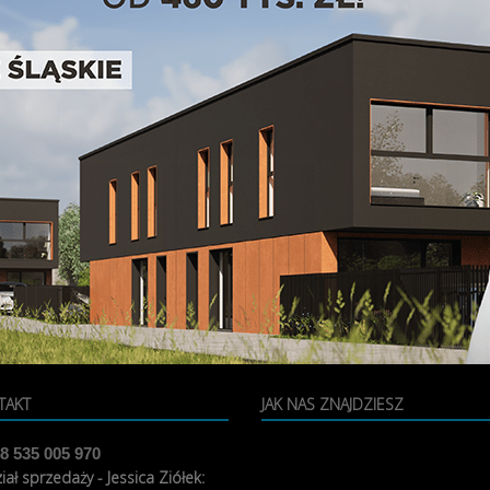
TAKT
JAK NAS ZNAJDZIESZ
8 535 005 970
iał sprzedaży - Jessica Ziółek: