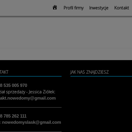
modal-check
Strona
Profil firmy
Inwestycje
Kontakt
głowna
TAKT
JAK NAS ZNAJDZIESZ
8 535 005 970
iał sprzedaży - Jessica Ziółek:
takt.nowedomy@gmail.com
8 785 262 111
o:
nowedomyslask@gmail.com