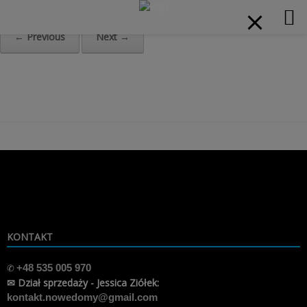
modal-check
Home
»
baner 1 1920×950-mobile
← Previous
Next →
Skip
to
content
KONTAKT
✆
+48 535 005 970
✉ Dział sprzedaży - Jessica Ziółek:
kontakt.nowedomy@gmail.com