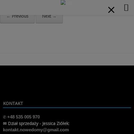
modal-check
Home
»
a1-min
← Previous
Next →
Skip
to
content
KONTAKT
✆
+48 535 005 970
✉ Dział sprzedaży - Jessica Ziółek:
kontakt.nowedomy@gmail.com