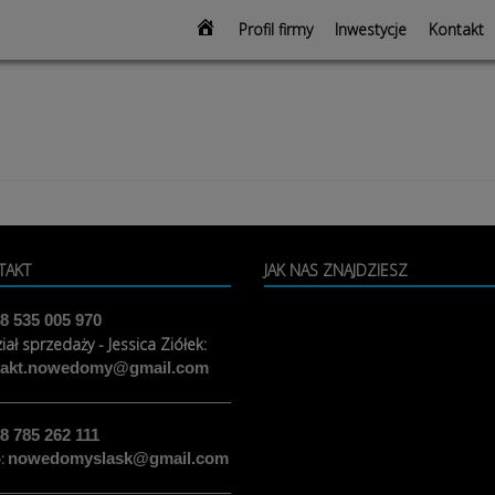
modal-check
Strona
Profil firmy
Inwestycje
Kontakt
głowna
TAKT
JAK NAS ZNAJDZIESZ
8 535 005 970
iał sprzedaży - Jessica Ziółek:
takt.nowedomy@gmail.com
8 785 262 111
o:
nowedomyslask@gmail.com