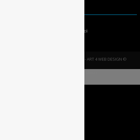
PRZYDATNE
Warunki korzystania
Polityka bezpieczeństwa i prywatności
2020 © NOWE DOMY
| Projektowanie -
ART 4 WEB DESIGN ©
modal-check
Dismiss ad
Dismiss ad