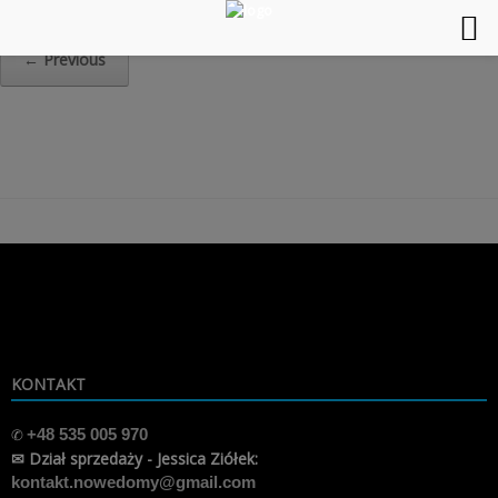
Home
»
png-132,12-3
← Previous
Skip
to
content
KONTAKT
✆
+48 535 005 970
✉ Dział sprzedaży - Jessica Ziółek:
kontakt.nowedomy@gmail.com