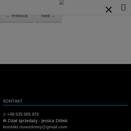
modal-check
Home
»
2
← Previous
Next →
Skip
to
content
KONTAKT
✆
+48 535 005 970
✉ Dział sprzedaży - Jessica Ziółek:
kontakt.nowedomy@gmail.com