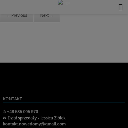
modal-check
Home
»
BUDYNEK3-zestawienie
← Previous
Next →
Skip
to
content
KONTAKT
✆
+48 535 005 970
✉ Dział sprzedaży - Jessica Ziółek:
kontakt.nowedomy@gmail.com