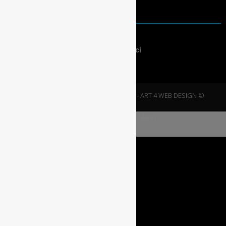
PRZYDATNE
Warunki korzystania
Polityka bezpieczeństwa i prywatności
2020 © NOWE DOMY
| Projektowanie -
ART 4 WEB DESIGN ©
modal-check
Dismiss ad
Dismiss ad