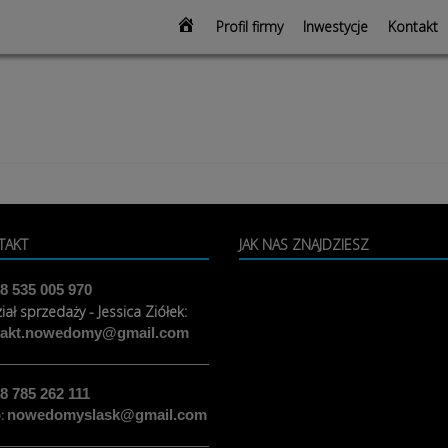
modal-check
Strona
Profil firmy
Inwestycje
Kontakt
głowna
TAKT
JAK NAS ZNAJDZIESZ
8 535 005 970
iał sprzedaży - Jessica Ziółek:
takt.nowedomy@gmail.com
8 785 262 111
o:
nowedomyslask@gmail.com